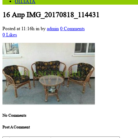
ОПЛАТА
16 Апр
IMG_20170818_114431
Posted at 11:16h
in
by
admin
0 Comments
0
Likes
No Comments
Post A Comment