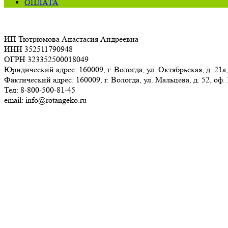
ОПЛАТА
ИП Тютрюмова Анастасия Андреевна
ИНН 352511790948
ОГРН 323352500018049
Юридический адрес: 160009, г. Вологда, ул. Октябрьская, д. 21а,
Фактический адрес: 160009, г. Вологда, ул. Мальцева, д. 52, оф.
Тел: 8-800-500-81-45
email: info@rotangeko.ru
Соглашение об обработке персональных данных(ссылка)