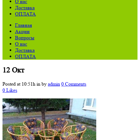
О нас
Доставка
ОПЛАТА
Главная
Акции
Вопросы
О нас
Доставка
ОПЛАТА
12 Окт
Posted at 10:51h
in
by
admin
0 Comments
0
Likes