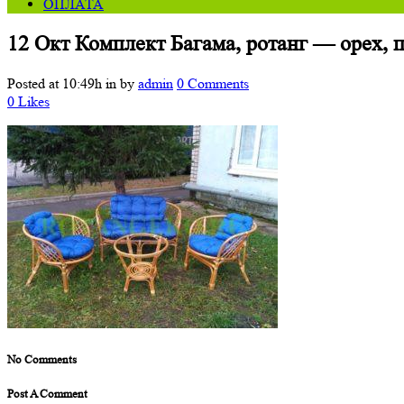
ОПЛАТА
12 Окт
Комплект Багама, ротанг — орех,
Posted at 10:49h
in
by
admin
0 Comments
0
Likes
No Comments
Post A Comment