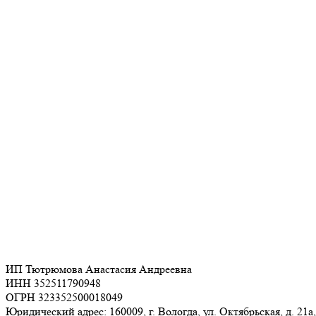
ИП Тютрюмова Анастасия Андреевна
ИНН 352511790948
ОГРН 323352500018049
Юридический адрес: 160009, г. Вологда, ул. Октябрьская, д. 21а,